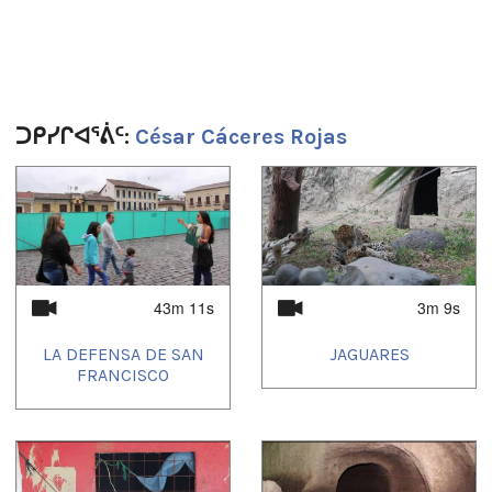
César Cáceres Rojas
21 de diciembre del 2015
Quito - Ecuador
Duration:
ᑐᑭᓯᒋᐊᕐᕖᑦ:
César Cáceres Rojas
3m 56s
Tagged:
1
of
4
Andes
,
Ecuador
,
naturaleza
,
Volcán Cotopaxi
43m 11s
3m 9s
LA DEFENSA DE SAN
JAGUARES
FRANCISCO