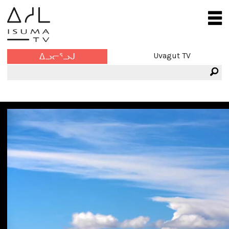
Uvagut TV
ᐃᓗᓕᕐᓗᒍ