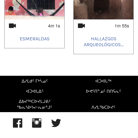
4m 1s
1m 55s
ESMERALDAS
HALLAZGOS
ARQUEOLÓGICOS...
ᐃᓱᒪᑯᑦ ᒥᒃᓵᓄᑦ
ᐊᑐᐊᒐᖅ
ᐊᑐᐊᒐᐃᑦ
ᐅᕙᑦᑎᓐᓄᑦ ᑎᑎᕋᕆᑦ
ᐃᑲᔪᖅᑕᐅᔪᒪᒍᕕᑦ
ᖃᕆᓴᐅᔭᓕᕆᓂᕐᒧᑦ
ᐱᓯᒪᖃᑕᐅᔪᑦ