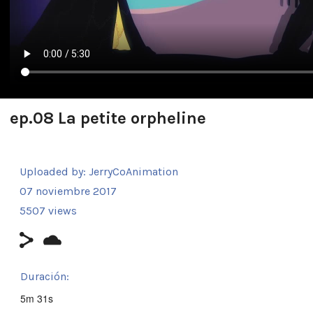
ep.08 La petite orpheline
Uploaded by:
JerryCoAnimation
07 noviembre 2017
5507 views
Duración:
5m 31s