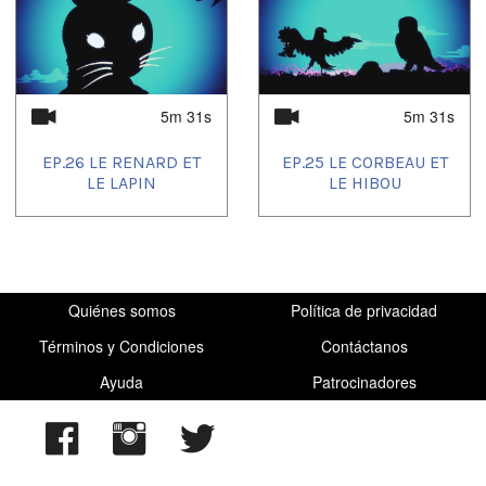
5m 31s
5m 31s
EP.26 LE RENARD ET
EP.25 LE CORBEAU ET
LE LAPIN
LE HIBOU
Quiénes somos
Política de privacidad
Términos y Condiciones
Contáctanos
Ayuda
Patrocinadores