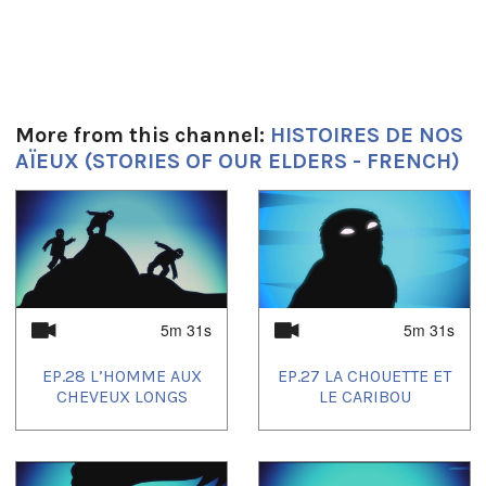
Tagged:
animation
,
camp
,
chasse
,
légende
,
lièvre
,
nature
,
phoque
,
shaman
,
tente
Idiomas:
French Français
More from this channel:
HISTOIRES DE NOS
AÏEUX (STORIES OF OUR ELDERS - FRENCH)
Lugar:
Igloolik NU, Canada
1
of
4
5m 31s
5m 31s
EP.28 L’HOMME AUX
EP.27 LA CHOUETTE ET
CHEVEUX LONGS
LE CARIBOU