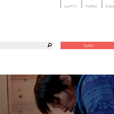
ᐃᓄᒃᑎᑐᑦ
Inuktitut
Engli
Subir
 :
Jenna