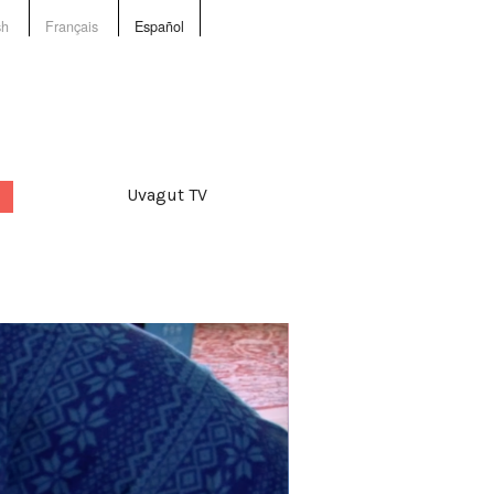
sh
Français
Español
Uvagut TV