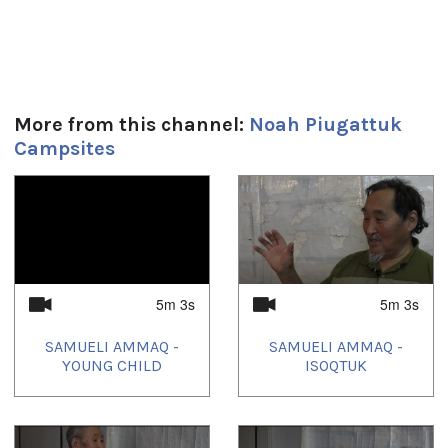
Tagged:
geometryid_95
More from this channel:
Noah Piugattuk
Campsites
1
of
4
5m 3s
5m 3s
SAMUELI AMMAQ -
SAMUELI AMMAQ -
YOUNG CHILD
ISOQTUK