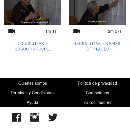
1m 1s
2m 57s
LOUIS UTTAK -
LOUIS UTTAK - NAMES
UQSUUTIKKUVIK...
OF PLACES
Quiénes somos
Política de privacidad
Términos y Condiciones
Contáctanos
Ayuda
Patrocinadores