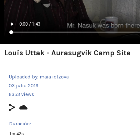
Louis Uttak - Aurasugvik Camp Site
Uploaded by:
maia iotzova
03 julio 2019
6353 views
Duración:
1m 43s