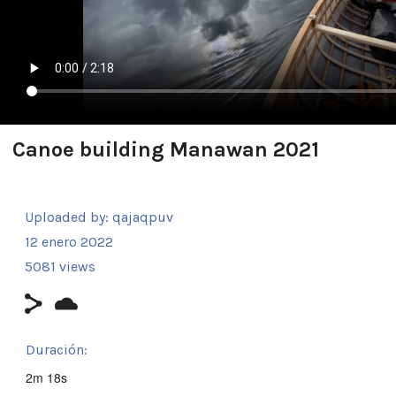
Canoe building Manawan 2021
Uploaded by:
qajaqpuv
12 enero 2022
5081 views
Duración:
2m 18s