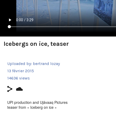
Icebergs on ice, teaser
Uploaded by:
bertrand lozay
13 février 2015
14636 views
UPI production and Ujâvaaq Pictures
teaser from « Iceberg on ice »