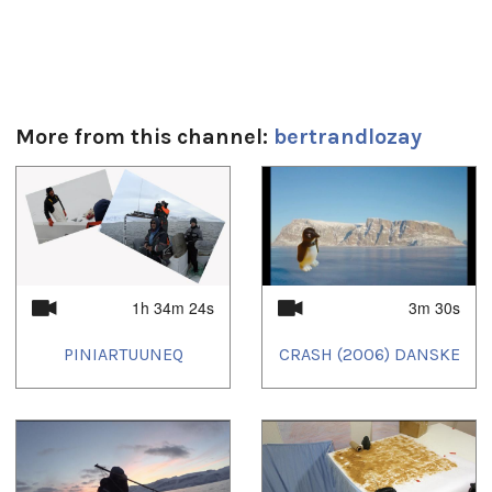
camera and editing:
Ulannaq Ingemann
Durée:
3m 29s
More from this channel:
bertrandlozay
Tagged:
1
of
4
exhibition
,
exposition
,
iceberg
,
icebergs
,
photo
1h 34m 24s
3m 30s
PINIARTUUNEQ
CRASH (2006) DANSKE