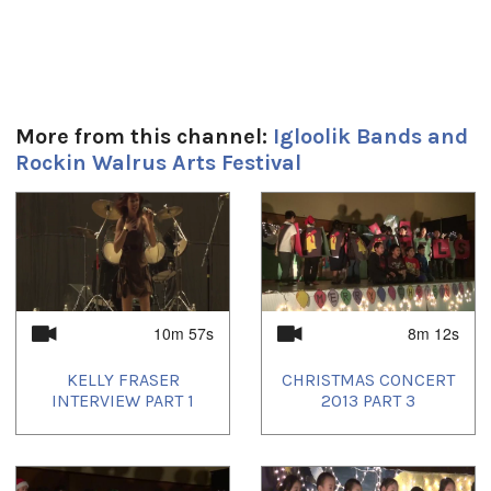
More from this channel:
Igloolik Bands and
Rockin Walrus Arts Festival
1
of
4
10m 57s
8m 12s
KELLY FRASER
CHRISTMAS CONCERT
INTERVIEW PART 1
2013 PART 3