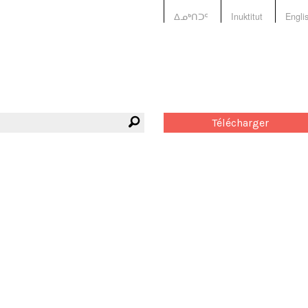
ᐃᓄᒃᑎᑐᑦ
Inuktitut
Engli
Télécharger