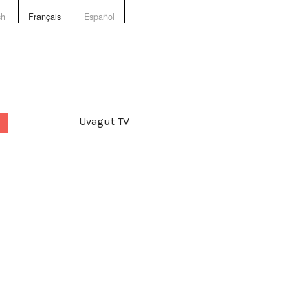
sh
Français
Español
Uvagut TV