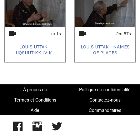
1m 1s
2m 57s
LOUIS UTTAK -
LOUIS UTTAK - NAMES
UQSUUTIKKUVIK...
OF PLACES
À propos de
Politique de confidentialité
Termes et Conditions
Contactez-nous
Aide
Commanditaires