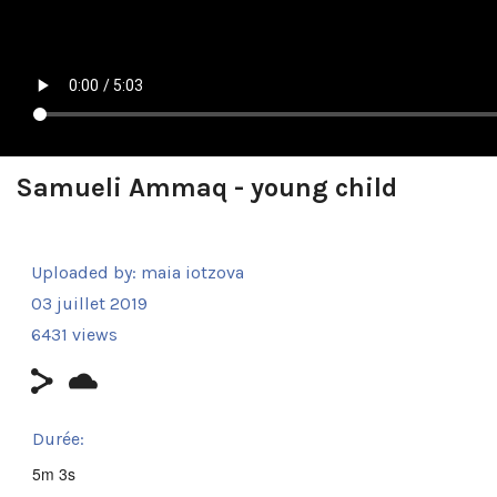
Samueli Ammaq - young child
Uploaded by:
maia iotzova
03 juillet 2019
6431 views
Durée:
5m 3s