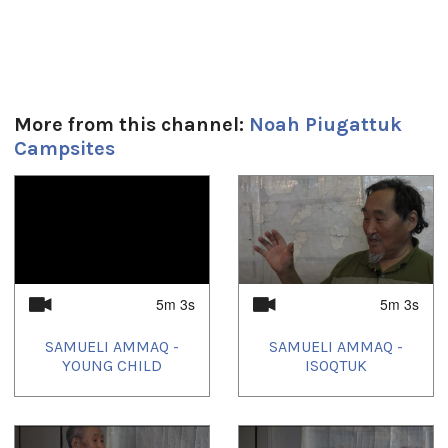
More from this channel:
Noah Piugattuk
Campsites
1
of
4
5m 3s
5m 3s
SAMUELI AMMAQ -
SAMUELI AMMAQ -
YOUNG CHILD
ISOQTUK