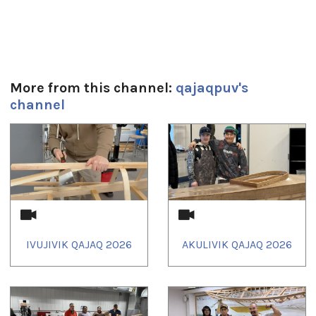
Tagged:
education
,
kativik
,
kayak
,
nunavik
,
puvirnituq
,
qajaq
More from this channel:
qajaqpuv's
channel
1
of
4
IVUJIVIK QAJAQ 2026
AKULIVIK QAJAQ 2026