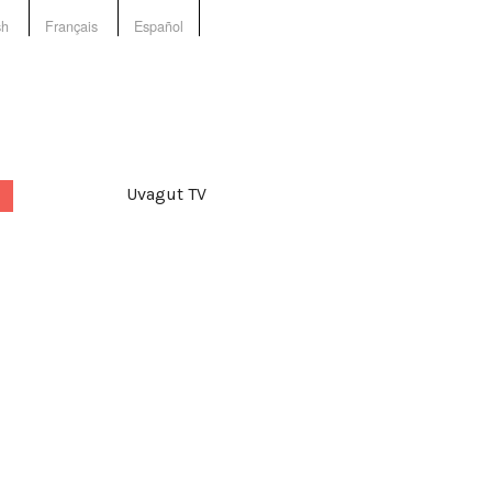
sh
Français
Español
Uvagut TV