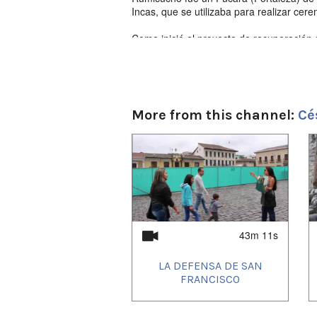
Incas, que se utilizaba para realizar cere
Como inició el proyecto de recuperación
Como se financian ?
Entrevista y Cámara:
César Cáceres Rojas
27 de febrero del 2018
More from this channel:
Cé
Quito - Ecuador
1
of
4
43m 11s
LA DEFENSA DE SAN
FRANCISCO