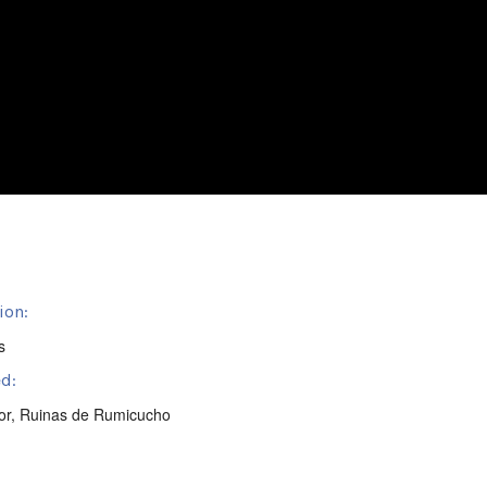
ion:
s
d:
or
,
Ruinas de Rumicucho