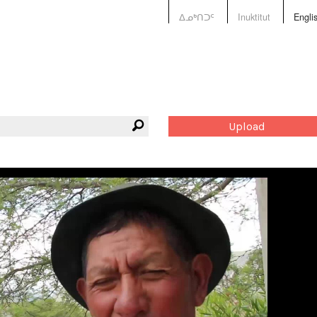
ᐃᓄᒃᑎᑐᑦ
Inuktitut
Engli
Upload