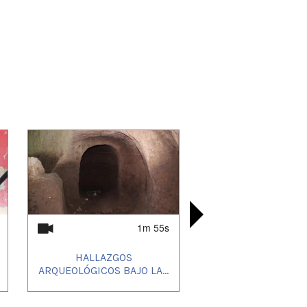
1m 55s
HALLAZGOS
LA NIÑEZ 
JULIAN
CANTO
ARQUEOLÓGICOS BAJO LA...
OPINIÓN
LA HU