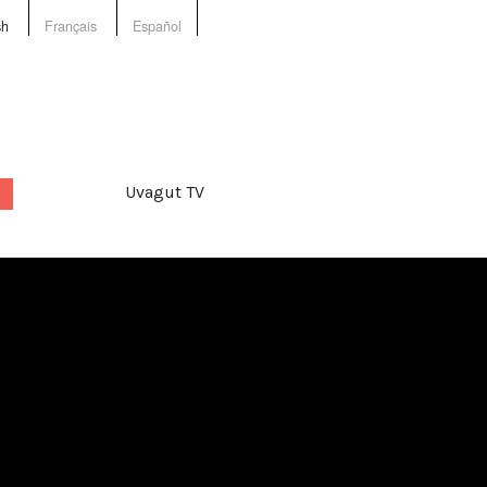
sh
Français
Español
Uvagut TV