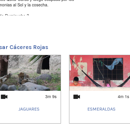
monias al Sol y la cosecha.
 de Rumicucho ?
sar Cáceres Rojas
3m 9s
4m 1s
JAGUARES
ESMERALDAS