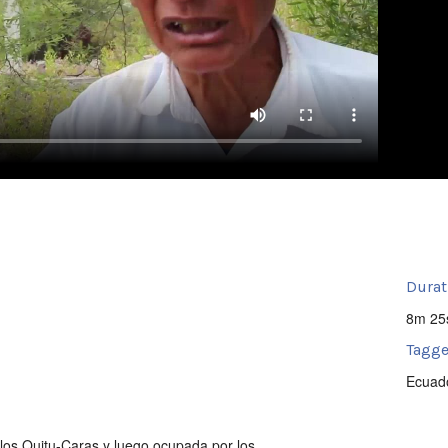
Durat
8m 25
Tagge
Ecuad
los Quitu-Caras y luego ocupada por los