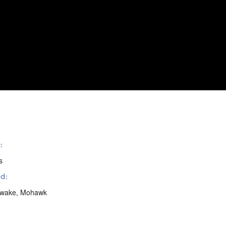
:
s
d:
wake
,
Mohawk