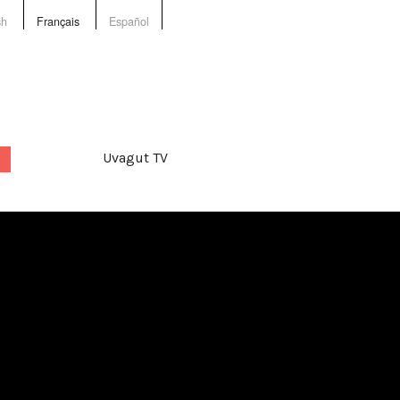
sh
Français
Español
Uvagut TV