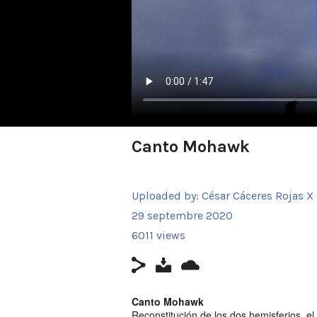
Canto Mohawk
Uploaded by:
César Cáceres Rojas X
29 septembre 2020
6011 views
Canto Mohawk
Reconstitución de los dos hemisferios, el