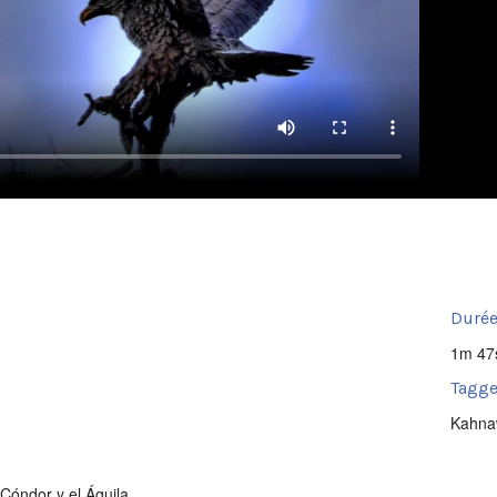
Durée
1m 47
Tagge
Kahna
 Cóndor y el Águila.