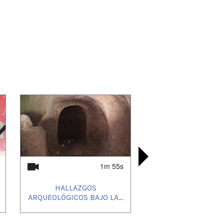
1m 55s
HALLAZGOS
LA NIÑEZ 
JULIAN
CANTO
ARQUEOLÓGICOS BAJO LA...
OPINIÓN
LA HU