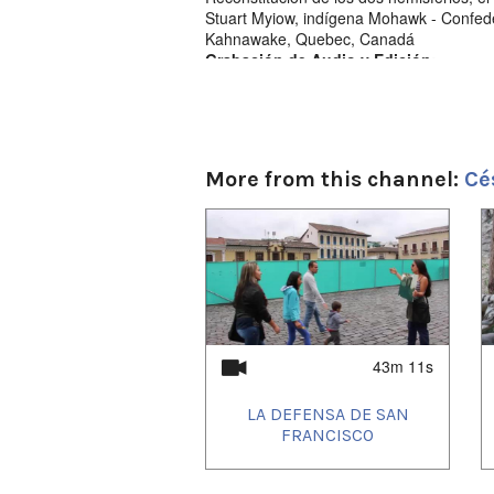
Stuart Myiow, indígena Mohawk - Confed
Kahnawake, Quebec, Canadá
Grabación de Audio y Edición:
César Cáceres Rojas
31 de mayo del 2020
Quito - Ecuador
More from this channel:
Cé
1
of
4
43m 11s
LA DEFENSA DE SAN
FRANCISCO