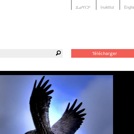
ᐃᓄᒃᑎᑐᑦ
Inuktitut
Engli
Télécharger