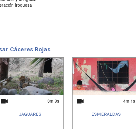
eración Iroquesa
sar Cáceres Rojas
3m 9s
4m 1s
JAGUARES
ESMERALDAS