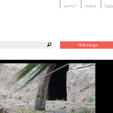
ᐃᓄᒃᑎᑐᑦ
Inuktitut
Engli
Télécharger