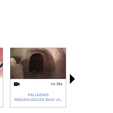
1m 55s
HALLAZGOS
LA NIÑEZ 
JULIAN
CANTO
ARQUEOLÓGICOS BAJO LA...
OPINIÓN
LA HU