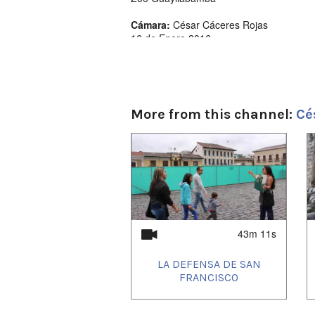
Cámara:
César Cáceres Rojas
16 de Enero 2016
Ecuador
More from this channel:
Cé
1
of
4
43m 11s
LA DEFENSA DE SAN
FRANCISCO