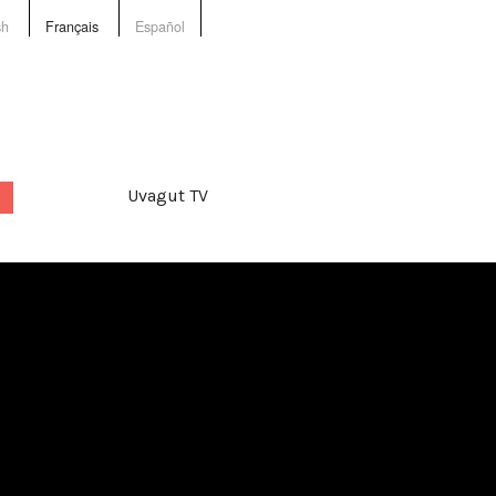
sh
Français
Español
Uvagut TV