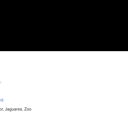
:
d:
or
,
Jaguares
,
Zoo