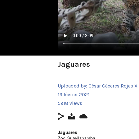
Jaguares
Uploaded by:
César Cáceres Rojas X
19 février 2021
5918 views
Jaguares
Zoo Guayllabamba