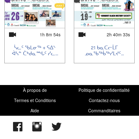
1h 8m 54s
2h 40m 33s
ᓵᓚᑦ ᖃᒪᓂᖅ + ᕋᐃᔅ
21 ᑲᓇᑕᓕᒫᒥ
ᐋᓴᓐ ᑖᒃᑯᓇᙵᑦ ᓯᓚ...
ᓄᓇᖃᖅᑳᖅᓯᒪᔪᑦ...
À propos de
Politique de confidentialité
Termes et Conditions
Contactez-nous
Aide
Commanditaires