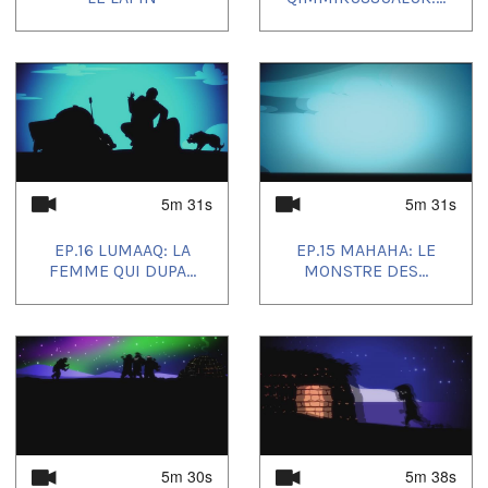
5m 31s
5m 31s
EP.16 LUMAAQ: LA
EP.15 MAHAHA: LE
FEMME QUI DUPA...
MONSTRE DES...
5m 30s
5m 38s