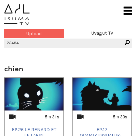
Uvagut TV
Upload
chien
5m 31s
5m 30s
EP.26 LE RENARD ET
EP.17
LE LAPIN
QIMMIKUSSUALUK:...