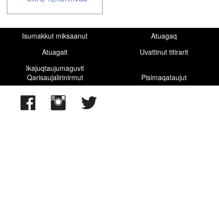
Isumakkut miksaanut
Atuagaq
Atuagait
Uvattinut titirarit
Ikajuqtaujumaguvit
Qarisaujalirinirmut
Pisimaqataujut