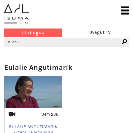
Uvagut TV
Illiriluguu
Eulalie Angutimarik
34m 28s
EULALIE ANGUTIMARIK
- ORAL TEACHINGS