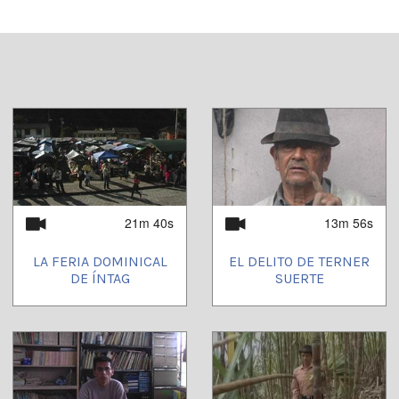
21m 40s
13m 56s
LA FERIA DOMINICAL
EL DELITO DE TERNER
DE ÍNTAG
SUERTE