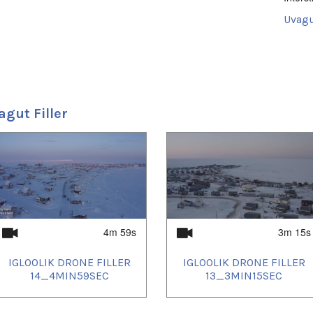
Uvagut
2023/
2023/
2023/
2023/
2023/
2023/
2023/
agut Filler
2023/
2023/
2023/
2023/
2023/
2023/
2023/
2023/
2023/
2023/
2023/
4m 59s
3m 15s
2023/
2023/
IGLOOLIK DRONE FILLER
IGLOOLIK DRONE FILLER
2023/
2024/
14_4MIN59SEC
13_3MIN15SEC
2024/
2024/
2024/