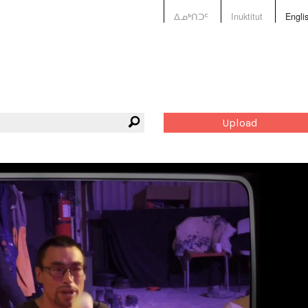
ᐃᓄᒃᑎᑐᑦ
Inuktitut
Engli
Upload