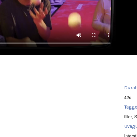
Durat
42s
Tagge
filler
,
S
Uvagu
Intersti