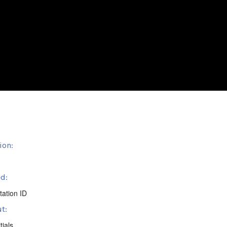
ion:
d:
tation ID
t:
tials